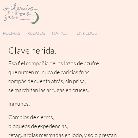
POEMAS
RELATOS
HAIKUS
ENREDOS
Clave herida.
Esa fiel compañía de los lazos de azufre
que nutren mi nuca de caricias frías
compás de cuenta atrás, sin prisa,
se marchitan las arrugas en cruces.
Inmunes.
Cambios de sierras,
bloqueos de experiencias,
retaguardias mermadas en lodo, y solo prestan